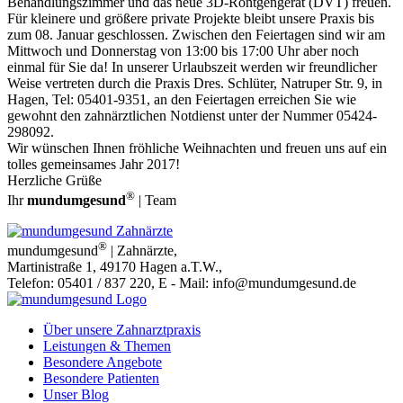
Behandlungszimmer und das neue 3D-Röntgengerät (DVT) freuen.
Für kleinere und größere private Projekte bleibt unsere Praxis bis
zum 08. Januar geschlossen. Zwischen den Feiertagen sind wir am
Mittwoch und Donnerstag von 13:00 bis 17:00 Uhr aber noch
einmal für Sie da! In unserer Urlaubszeit werden wir freundlicher
Weise vertreten durch die Praxis Dres. Schlüter, Natruper Str. 9, in
Hagen, Tel: 05401-9351, an den Feiertagen erreichen Sie wie
gewohnt den zahnärztlichen Notdienst unter der Nummer 05424-
298092.
Wir wünschen Ihnen fröhliche Weihnachten und freuen uns auf ein
tolles gemeinsames Jahr 2017!
Herzliche Grüße
®
Ihr
mundumgesund
| Team
®
mundumgesund
| Zahnärzte
,
Martinistraße 1
,
49170
Hagen a.T.W.
,
Telefon:
05401 / 837 220
, E - Mail:
info@mundumgesund.de
Über unsere Zahnarztpraxis
Leistungen & Themen
Besondere Angebote
Besondere Patienten
Unser Blog