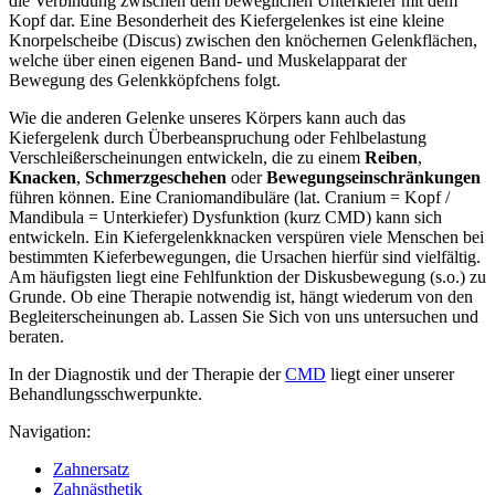
die Verbindung zwischen dem beweglichen Unterkiefer mit dem
Kopf dar. Eine Besonderheit des Kiefergelenkes ist eine kleine
Knorpelscheibe (Discus) zwischen den knöchernen Gelenkflächen,
welche über einen eigenen Band- und Muskelapparat der
Bewegung des Gelenkköpfchens folgt.
Wie die anderen Gelenke unseres Körpers kann auch das
Kiefergelenk durch Überbeanspruchung oder Fehlbelastung
Verschleißerscheinungen entwickeln, die zu einem
Reiben
,
Knacken
,
Schmerzgeschehen
oder
Bewegungseinschränkungen
führen können. Eine Craniomandibuläre (lat. Cranium = Kopf /
Mandibula = Unterkiefer) Dysfunktion (kurz CMD) kann sich
entwickeln. Ein Kiefergelenkknacken verspüren viele Menschen bei
bestimmten Kieferbewegungen, die Ursachen hierfür sind vielfältig.
Am häufigsten liegt eine Fehlfunktion der Diskusbewegung (s.o.) zu
Grunde. Ob eine Therapie notwendig ist, hängt wiederum von den
Begleiterscheinungen ab. Lassen Sie Sich von uns untersuchen und
beraten.
In der Diagnostik und der Therapie der
CMD
liegt einer unserer
Behandlungsschwerpunkte.
Navigation:
Zahnersatz
Zahnästhetik